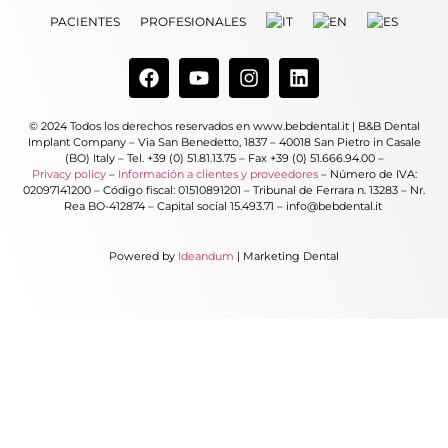
PACIENTES
PROFESIONALES
© 2024 Todos los derechos reservados en www.bebdental.it | B&B Dental
Implant Company – Via San Benedetto, 1837 – 40018 San Pietro in Casale
(BO) Italy – Tel. +39 (0) 51.81.13.75 – Fax +39 (0) 51.666.94.00 –
Privacy policy
–
Información a clientes y proveedores
– Número de IVA:
02097141200 – Código fiscal: 01510891201 – Tribunal de Ferrara n. 13283 – Nr.
Rea BO-412874 – Capital social 15.493.71 – info@bebdental.it
Powered by
Ideandum
| Marketing Dental