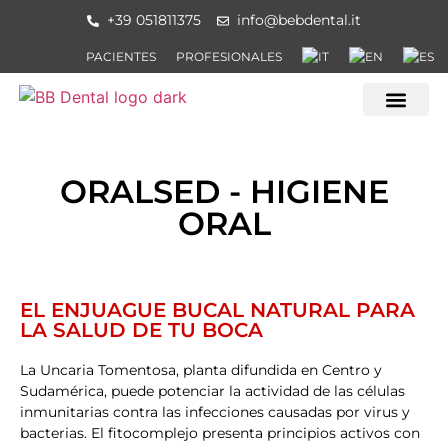
+39 051811375
info@bebdental.it
PACIENTES
PROFESIONALES
PREGUNTAS FR
QUIENES SOMOS
DÓNDE ESTAM
ORALSED - HIGIENE
ORAL
EL ENJUAGUE BUCAL NATURAL PARA
LA SALUD DE TU BOCA
La Uncaria Tomentosa, planta difundida en Centro y
Sudamérica, puede potenciar la actividad de las células
inmunitarias contra las infecciones causadas por virus y
bacterias. El fitocomplejo presenta principios activos con