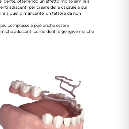
l dente, ottenendo un effetto molto simile a
denti adiacenti per creare delle capsule a cui
cini a quello mancante, un fattore da non
e piu complesse e può anche essere
natomiche adiacenti come denti e gengive ma che