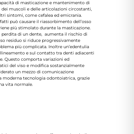
 capacità di masticazione e mantenimento di
dei muscoli e delle articolazioni circostanti,
altri sintomi, come cefalea ed emicrania.
nfatti può causare il riassorbimento dell’osso
viene più stimolato durante la masticazione.
 perdita di un dente, aumenta il rischio di
osso residuo si riduce progressivamente
oblema più complicata. Inoltre un’edentulia
’allineamento e sul contatto tra denti adiacenti
re. Questo comporta variazioni ed
tici del viso e modifica sostanzialmente
onsiderato un mezzo di comunicazione
 moderna tecnologia odontoiatrica, grazie
una vita normale.