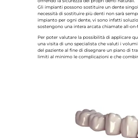
offrendo la sicurezza dei propri denti naturali.
Gli impianti possono sostituire un dente singol
necessità di sostituire più denti non sarà semp
impianto per ogni dente, vi sono infatti soluzi
sostengono una intera arcata chiamate all-on-fo
Per poter valutare la possibilità di applicare 
una visita di uno specialista che valuti i volum
del paziente al fine di disegnare un piano di t
limiti al minimo le complicazioni e che combin