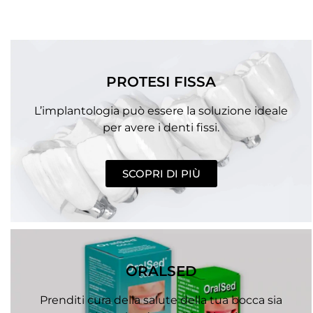
PROTESI FISSA
L’implantologia può essere la soluzione ideale
per avere i denti fissi.
SCOPRI DI PIÙ
ORALSED
Prenditi cura della salute della tua bocca sia