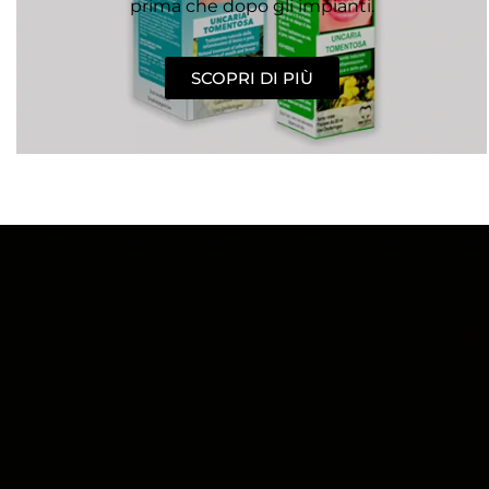
prima che dopo gli impianti.
SCOPRI DI PIÙ