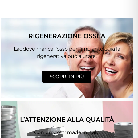
RIGENERAZIONE OSSEA
Laddove manca l’osso per l’implantologia la
rigenerativa può aiutare.
SCOPRI DI PIÙ
L’ATTENZIONE ALLA QUALITÀ
Con prodotti made in Italy.