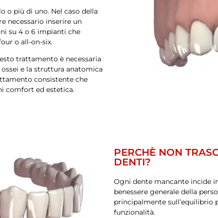
o o più di uno. Nel caso della
re necessario inserire un
oni su 4 o 6 impianti che
ur o all-on-six.
questo trattamento è necessaria
i ossei e la struttura anatomica
rattamento consistente che
i comfort ed estetica.
PERCHÈ NON TRASC
DENTI?
Ogni dente mancante incide in 
benessere generale della person
principalmente sull’equilibrio p
funzionalità.