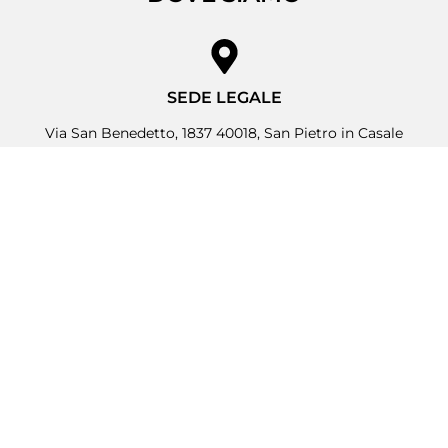
SEDE LEGALE
Via San Benedetto, 1837 40018, San Pietro in Casale
(BO)
SEDE OPERATIVA
Via Due Ponti, 19 40050, Argelato (BO)