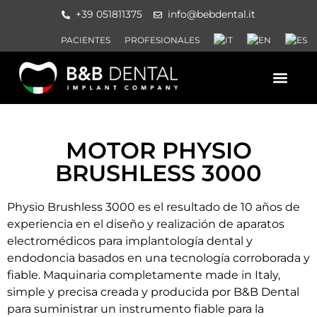
+39 051811375
info@bebdental.it
PACIENTES
PROFESIONALES
QUIENES SOMOS
PRODUCTOS Y SERVICI
MATERIAL DE INFORMACION
EVENTOS Y CURSOS
MOTOR PHYSIO
BRUSHLESS 3000
Physio Brushless 3000 es el resultado de 10 años de
experiencia en el diseño y realización de aparatos
electromédicos para implantología dental y
endodoncia basados en una tecnología corroborada y
fiable. Maquinaria completamente made in Italy,
simple y precisa creada y producida por B&B Dental
para suministrar un instrumento fiable para la