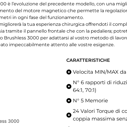
00 è l’evoluzione del precedente modello, con una miglio
amento del motore magnetico che permette la regolazione
metri in ogni fase del funzionamento.
igliorerà la tua esperienza chirurgica offrendoti il compl
sia tramite il pannello frontale che con la pedaliera; potre
Brushless 3000 per adattarsi al vostro metodo di lavoro
leato impeccabilmente attento alle vostre esigenze.
CARATTERISTICHE
Velocita MIN/MAX da
N° 6 rapporti di riduzi
64:1, 70:1)
N° 5 Memorie
24 Valori Torque di c
coppia massima senz