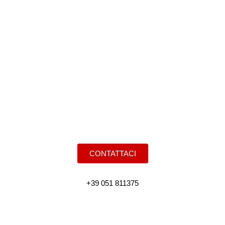
VUOI SAPERNE DI PIÙ?
CONTATTACI!
CONTATTACI
+39 051 811375