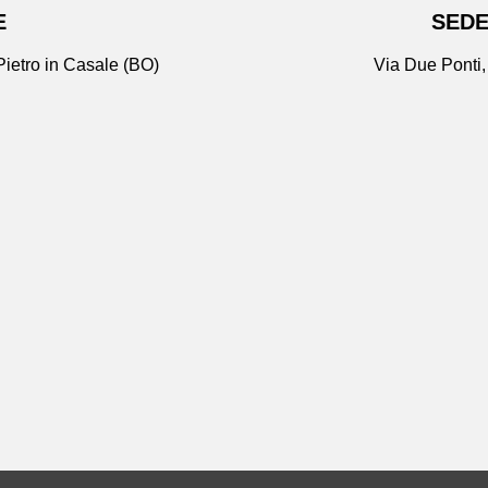
E
SEDE
ietro in Casale (BO)
Via Due Ponti,