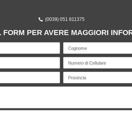
(0039) 051 811375
L FORM PER AVERE MAGGIORI INFO
e
l'informativa privacy
sul trattamento dei miei dati personali."