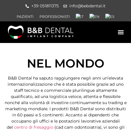
+39 051811375
info@bebdental.it
PAZIENTI
PROFESSIONISTI
PRODOTTI E 
MATERIALE IN
EVENTI E CO
NEL MONDO
B&B Dental ha saputo raggiungere negli anni un’elevata
internazionalizzazione che è stata possibile grazie ad uno
staff tecnico e commerciale plurilingue altamente
qualificato, ad una logistica veloce, attenta e flessibile
nonché alla volontà di investire continuamente su trading e
marketing mondiale. I prodotti B&B Dental sono distribuiti
in 60 paesi e 5 continenti. Accanto ai dipendenti che
occupano gli uffici e le postazioni lavorative aziendali
del
centro di fresaggio
(cad cam odontoiatria), vi sono gli