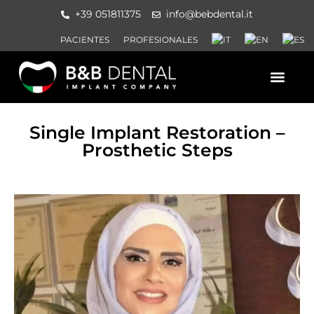
+39 051811375
info@bebdental.it
PACIENTES
PROFESIONALES
QUIENES SOMOS
PRODUCTOS Y SERVICI
MATERIAL DE INFORMACION
EVENTOS Y CURSOS
Single Implant Restoration –
Prosthetic Steps