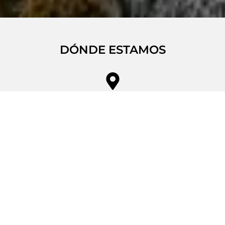
DÓNDE ESTAMOS
SEDE LEGAL
Via San Benedetto, 1837 40018, San Pietro in Casale
(BO)
SEDE OPERATIVA
Via Due Ponti, 19 40050, Argelato (BO)