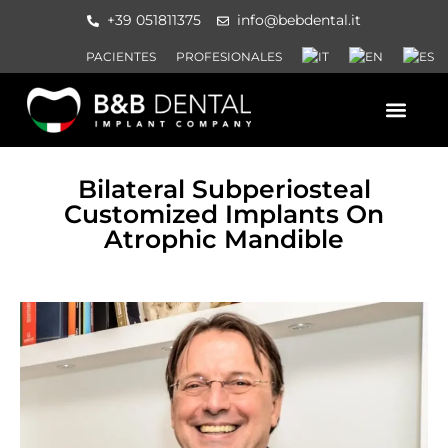
+39 051811375
info@bebdental.it
PACIENTES
PROFESIONALES
QUIENES SOMOS
PRODUCTOS Y SERVICI
MATERIAL DE INFORMACION
EVENTOS Y CURSOS
Bilateral Subperiosteal
Customized Implants On
Atrophic Mandible