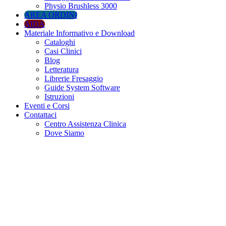
Physio Brushless 3000
AREA ORDINI
AIDA
Materiale Informativo e Download
Cataloghi
Casi Clinici
Blog
Letteratura
Librerie Fresaggio
Guide System Software
Istruzioni
Eventi e Corsi
Contattaci
Centro Assistenza Clinica
Dove Siamo