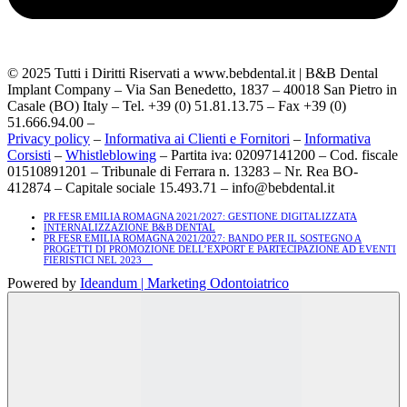
© 2025 Tutti i Diritti Riservati a www.bebdental.it | B&B Dental
Implant Company – Via San Benedetto, 1837 – 40018 San Pietro in
Casale (BO) Italy – Tel. +39 (0) 51.81.13.75 – Fax +39 (0)
51.666.94.00 –
Privacy policy
–
Informativa ai Clienti e Fornitori
–
Informativa
Corsisti
–
Whistleblowing
– Partita iva: 02097141200 – Cod. fiscale
01510891201 – Tribunale di Ferrara n. 13283 – Nr. Rea BO-
412874 – Capitale sociale 15.493.71 – info@bebdental.it
PR FESR EMILIA ROMAGNA 2021/2027: GESTIONE DIGITALIZZATA
INTERNALIZZAZIONE B&B DENTAL
PR FESR EMILIA ROMAGNA 2021/2027: BANDO PER IL SOSTEGNO A
PROGETTI DI PROMOZIONE DELL’EXPORT E PARTECIPAZIONE AD EVENTI
FIERISTICI NEL 2023
Powered by
Ideandum | Marketing Odontoiatrico