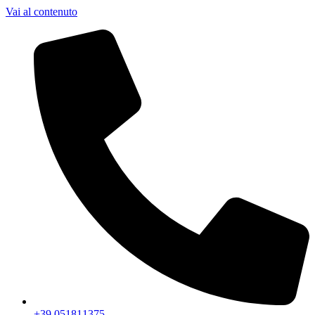
Vai al contenuto
+39 051811375