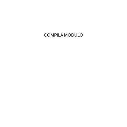
IMPLANTOLOGIA CON B&B
DENTAL!
COMPILA ORA IL MODULO
COMPILA MODULO