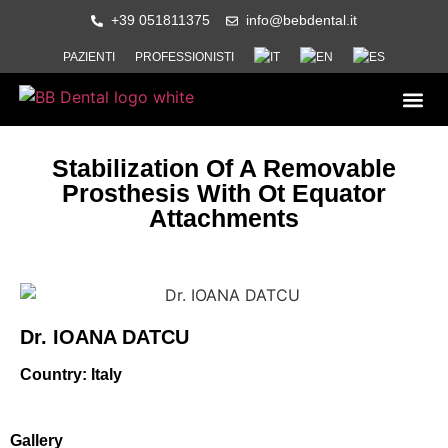
+39 051811375
info@bebdental.it
PAZIENTI
PROFESSIONISTI
PRODOTTI E 
MATERIALE IN
EVENTI E CO
Stabilization Of A Removable
Prosthesis With Ot Equator
Attachments
Dr. IOANA DATCU
Country: Italy
Gallery